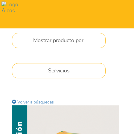
Toggl
navig
Mostrar producto por:
JARABES
Servicios
CREMA
GEL
Volver a búsquedas
COMPRIMIDOS
GOTAS