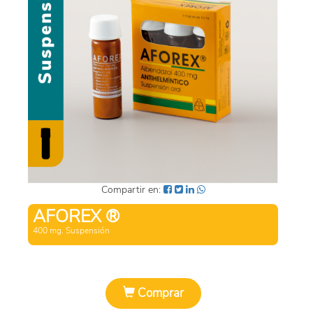
SUEROS
ÓVULOS
EFERVECENTES
SUSPENSIÓN
CAPSULAS
PASTILLAS
Compartir en:
SUPOSITORIOS
AFOREX ®
400 mg. Suspensión
POLVO
SOLUCION
Comprar
TOALLAS HUMEDAS