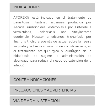
INDICACIONES
POMADA
AFOREX® está indicado en el tratamiento de
parasitosis intestinal: ascariasis producida por
SPRAY
Ascaris lumbricoides, enterobiasis por Enterobius
vermicularis, uncinariasis por Ancylostoma
duodenale, Necator americanus, trichuriasis por
Trichuris trichiura además de actuar sobre la Taenia
saginata y la Taenia solium. En neurocisticercosis, en
el tratamiento pre-quirúrgico y quirúrgico de la
hidatidosis, se sugiere la administración de
albendazol para reducir el riesgo de extensión de la
infección.
CONTRAINDICACIONES
PRECAUCIONES Y ADVERTENCIAS
VÍA DE ADMINISTRACIÓN