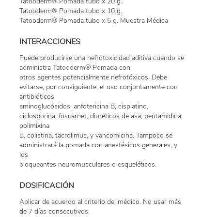
Tatooderm® Pomada tubo x 20 g.
Tatooderm® Pomada tubo x 10 g.
Tatooderm® Pomada tubo x 5 g. Muestra Médica
INTERACCIONES
Puede producirse una nefrotoxicidad aditiva cuando se
administra Tatooderm® Pomada con
otros agentes potencialmente nefrotóxicos. Debe
evitarse, por consiguiente, el uso conjuntamente con
antibióticos
aminoglucósidos, anfotericina B, cisplatino,
ciclosporina, foscarnet, diuréticos de asa, pentamidina,
polimixina
B, colistina, tacrolimus, y vancomicina. Tampoco se
administrará la pomada con anestésicos generales, y
los
bloqueantes neuromusculares o esqueléticos.
DOSIFICACIÓN
Aplicar de acuerdo al criterio del médico. No usar más
de 7 días consecutivos.