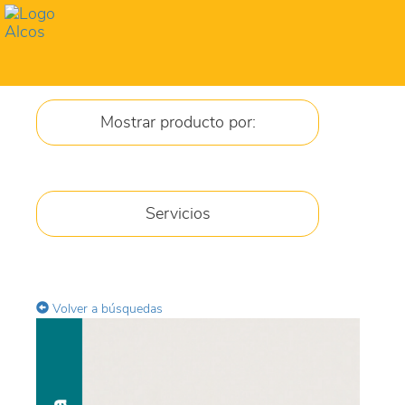
Toggl
navig
Mostrar producto por:
JARABES
Servicios
CREMA
GEL
Volver a búsquedas
COMPRIMIDOS
GOTAS