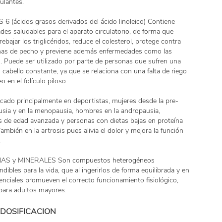
ulantes.
 (ácidos grasos derivados del ácido linoleico) Contiene
des saludables para el aparato circulatorio, de forma que
ebajar los triglicéridos, reduce el colesterol, protege contra
nas de pecho y previene además enfermedades como las
s. Puede ser utilizado por parte de personas que sufren una
l cabello constante, ya que se relaciona con una falta de riego
 en el folículo piloso.
icado principalmente en deportistas, mujeres desde la pre-
ia y en la menopausia, hombres en la andropausia,
 de edad avanzada y personas con dietas bajas en proteína
También en la artrosis pues alivia el dolor y mejora la función
.
AS y MINERALES Son compuestos heterogéneos
ndibles para la vida, que al ingerirlos de forma equilibrada y en
enciales promueven el correcto funcionamiento fisiológico,
 para adultos mayores.
DOSIFICACION