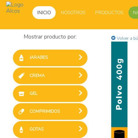
INICIO
NOSOTROS
PRODUCTOS
N
Mostrar producto por:
Volver a b
JARABES
CREMA
GEL
COMPRIMIDOS
GOTAS