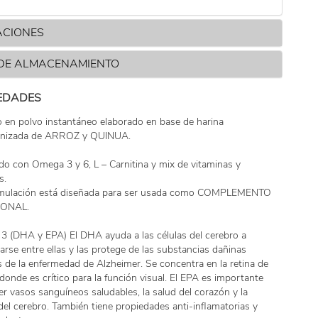
ACIONES
 DE ALMACENAMIENTO
EDADES
 en polvo instantáneo elaborado en base de harina
tinizada de ARROZ y QUINUA.
ado con Omega 3 y 6, L – Carnitina y mix de vitaminas y
s.
rmulación está diseñada para ser usada como COMPLEMENTO
IONAL.
(DHA y EPA) El DHA ayuda a las células del cerebro a
rse entre ellas y las protege de las substancias dañinas
 de la enfermedad de Alzheimer. Se concentra en la retina de
 donde es crítico para la función visual. El EPA es importante
er vasos sanguíneos saludables, la salud del corazón y la
del cerebro. También tiene propiedades anti-inflamatorias y