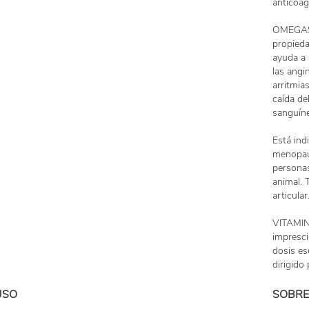
anticoag
OMEGAS 6
propieda
ayuda a r
las angi
arritmia
caída de
sanguíneo
Está ind
menopaus
personas
animal. 
articular
VITAMIN
impresci
dosis es
dirigido
USO
SOBRE