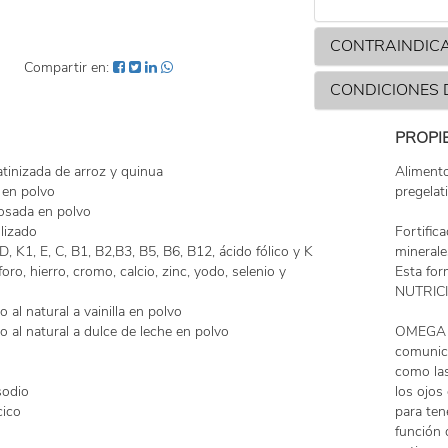
CONTRAINDIC
Compartir en:
CONDICIONES
PROPI
atinizada de arroz y quinua
Alimento
 en polvo
pregela
osada en polvo
lizado
Fortific
D, K1, E, C, B1, B2,B3, B5, B6, B12, ácido fólico y K
minerale
foro, hierro, cromo, calcio, zinc, yodo, selenio y
Esta fo
NUTRIC
 al natural a vainilla en polvo
 al natural a dulce de leche en polvo
OMEGA 3 
comunica
como las
sodio
los ojos
cico
para ten
función 