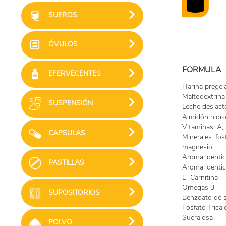
SUEROS
ÓVULOS
FORMULA
EFERVECENTES
Harina pregel
Maltodextrina
SUSPENSIÓN
Leche deslact
Almidón hidro
Vitaminas: A, 
CAPSULAS
Minerales: fos
magnesio
Aroma idéntico
PASTILLAS
Aroma idéntico
L- Carnitina
Omegas 3
SUPOSITORIOS
Benzoato de 
Fosfato Trical
Sucralosa
POLVO